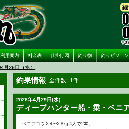
利用案内
料金表
仕掛け図
釣り物
釣りビジョン
04月29日（水）
釣果情報
全件数: 1件
2026年4月29日(水)
ディープハンター船・乗・ベニ
ベニアコウ 3.4〜3.8kg 4人で2本。