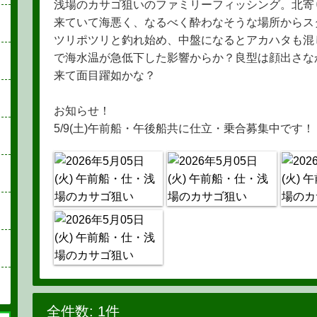
浅場のカサゴ狙いのファミリーフィッシング。北寄
来ていて海悪く、なるべく酔わなそうな場所からス
ツリポツリと釣れ始め、中盤になるとアカハタも混
で海水温が急低下した影響からか？良型は顔出さな
来て面目躍如かな？
お知らせ！
5/9(土)午前船・午後船共に仕立・乗合募集中です！
全件数: 1件