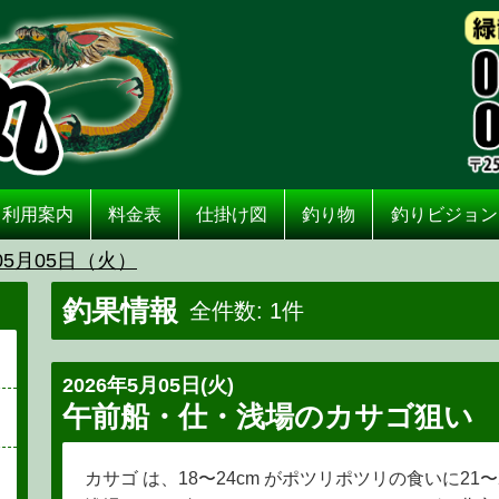
利用案内
料金表
仕掛け図
釣り物
釣りビジョン
05月05日（火）
釣果情報
全件数: 1件
2026年5月05日(火)
午前船・仕・浅場のカサゴ狙い
カサゴ は、18〜24cm がポツリポツリの食いに21