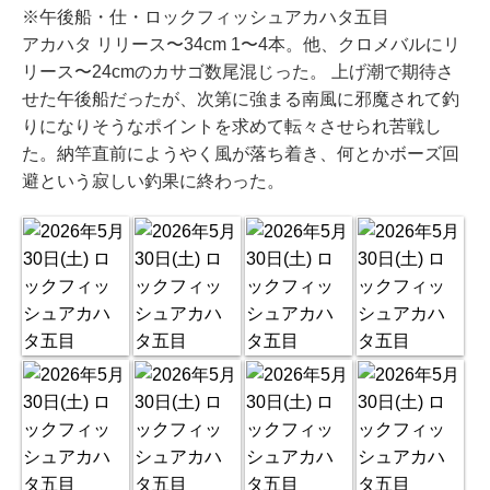
※午後船・仕・ロックフィッシュアカハタ五目
アカハタ リリース〜34cm 1〜4本。他、クロメバルにリ
リース〜24cmのカサゴ数尾混じった。 上げ潮で期待さ
せた午後船だったが、次第に強まる南風に邪魔されて釣
りになりそうなポイントを求めて転々させられ苦戦し
た。納竿直前にようやく風が落ち着き、何とかボーズ回
避という寂しい釣果に終わった。