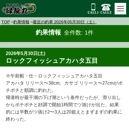
TOP
釣果情報
最近の釣果 2026年05月30日（土）
釣果情報
全件数: 1件
2026年5月30日(土)
ロックフィッシュアカハタ五目
※午前船・仕・ロックフィッシュアカハタ五目
アカハタ リリース〜38cm、カサゴ リリース〜27cmがボ
チボチと順調に釣れた。
帰港時が最干潮の下げ潮という条件だったが、滑り出し
からボチボチと好調で開始1時間でツ抜けが出た。結果
的には半数がツ抜け2〜3人は20超えとまずまずの釣果に
終わった。