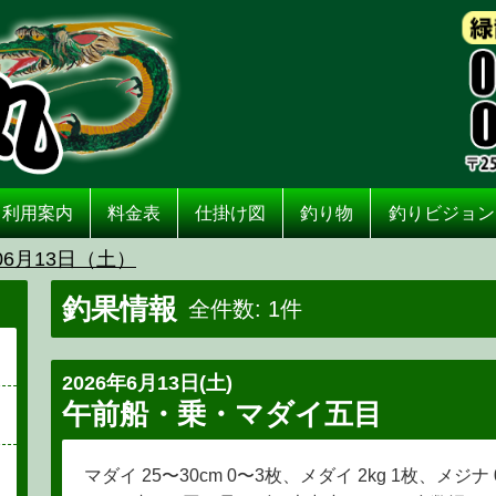
利用案内
料金表
仕掛け図
釣り物
釣りビジョン
06月13日（土）
釣果情報
全件数: 1件
2026年6月13日(土)
午前船・乗・マダイ五目
マダイ 25〜30cm 0〜3枚、メダイ 2kg 1枚、メジ