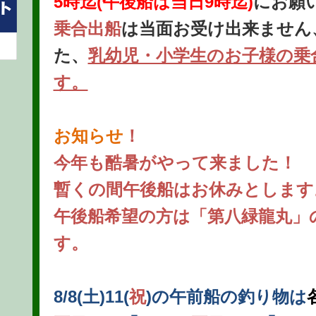
5時迄(午後船は当日9時迄)
にお願
乗合出船
は当面お受け出来ません
た、
乳幼児・小学生のお子様の乗
す。
お知らせ
！
今年も酷暑がやって来ました！
暫くの間午後船はお休みとします
午後船希望の方は「第八緑龍丸」
す。
8/8(土)11(
祝
)の午前船の釣り物
は