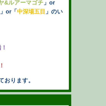
ヤ&ルアーマゴチ
」or
」or「
中深場五目
」
のい
船！
！
ております。