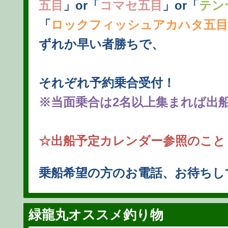
五目
」or「
コマセ五目
」or「
テン
「
ロックフィッシュアカハタ五目
ずれか早い者勝ちで、
それぞれ予約乗合受付！
※当面乗合は2名以上集まれば出
☆出船予定カレンダー参照のこと
乗船希望の方のお電話、お待ちし
緑龍丸オススメ釣り物