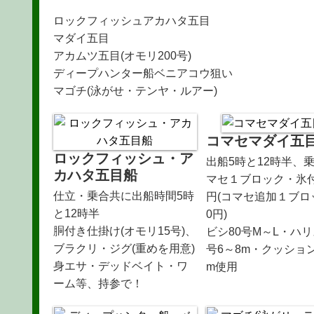
ロックフィッシュアカハタ五目
マダイ五目
アカムツ五目(オモリ200号)
ディープハンター船ベニアコウ狙い
マゴチ(泳がせ・テンヤ・ルアー)
コマセマダイ五
ロックフィッシュ・ア
出船5時と12時半、乗
カハタ五目船
マセ１ブロック・氷
仕立・乗合共に出船時間5時
円(コマセ追加１ブロ
と12時半
0円)
胴付き仕掛け(オモリ15号)、
ビシ80号M～L・ハリ
ブラクリ・ジグ(重めを用意)
号6～8m・クッション
身エサ・デッドベイト・ワ
m使用
ーム等、持参で！