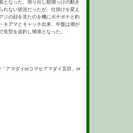
船となった。滑り出し順潮っけの動き
られない状況だったが、仕掛けを変え
アジの顔を見たのを機にボチボチと釣
・キアマとキャッチ出来、中盤は潮が
で良型を追釣し帰港となった。
r「アマダイorコマセアマダイ五目」or