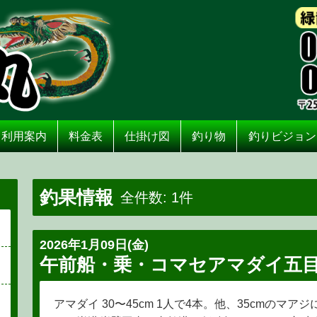
利用案内
料金表
仕掛け図
釣り物
釣りビジョン
釣果情報
全件数: 1件
2026年1月09日(金)
午前船・乗・コマセアマダイ五
アマダイ 30〜45cm 1人で4本。他、35cmのマ