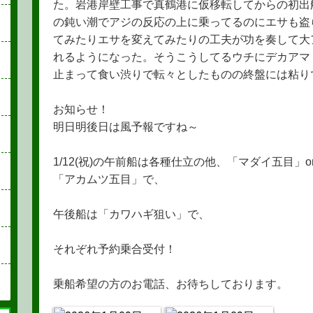
た。岩港岸壁工事で真鶴港に仮移転してからの初出
の鈍い潮でアジの反応の上に乗ってるのにエサも盗
てみたりエサを変えてみたりの工夫が功を奏して大
れるようになった。そうこうしてるウチにデカアマ
止まって食い渋りで転々としたものの終盤には粘り
お知らせ！
明日明後日は風予報ですね～
1/12(祝)の午前船は各種仕立の他、「マダイ五目」o
「アカムツ五目」で、
午後船は「カワハギ狙い」で、
それぞれ予約乗合受付！
乗船希望の方のお電話、お待ちしております。