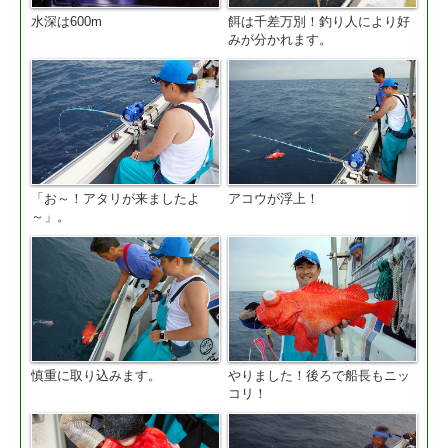
水深は600m
餌は千差万別！釣り人により好
みが分かれます。
「お～！アタリが来ましたよ
アコウが浮上！
～」。
慎重に取り込みます。
やりました！後ろで船長もニッ
コリ！