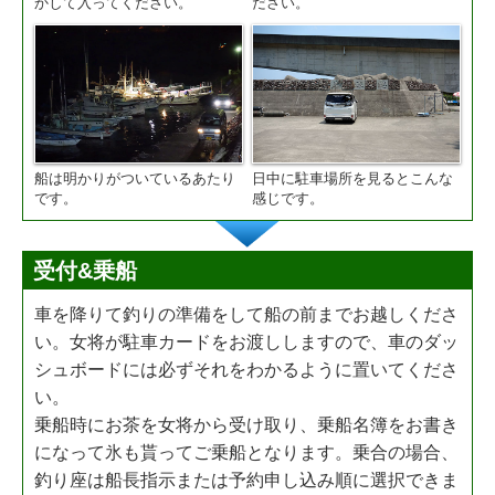
かして入ってください。
ださい。
船は明かりがついているあたり
日中に駐車場所を見るとこんな
です。
感じです。
受付&乗船
車を降りて釣りの準備をして船の前までお越しくださ
い。女将が駐車カードをお渡ししますので、車のダッ
シュボードには必ずそれをわかるように置いてくださ
い。
乗船時にお茶を女将から受け取り、乗船名簿をお書き
になって氷も貰ってご乗船となります。乗合の場合、
釣り座は船長指示または予約申し込み順に選択できま