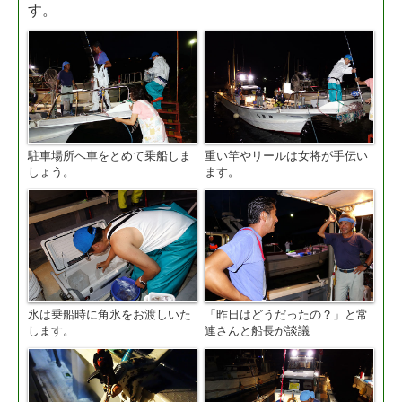
す。
駐車場所へ車をとめて乗船しま
重い竿やリールは女将が手伝い
しょう。
ます。
氷は乗船時に角氷をお渡しいた
「昨日はどうだったの？」と常
します。
連さんと船長が談議